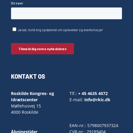
KONTAKT OS
Roskilde Kongres- og
Tlf.:
+ 45 4635 4072
Idrætscenter
E-mail:
info@rkic.dk
Møllehusvej 15
4000 Roskilde
EAN-nr.: 5798007937324
Åbningstider
CVR-nr.: 29189404