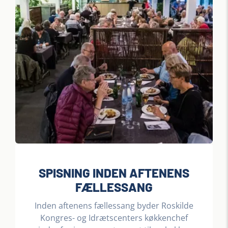
SPISNING INDEN AFTENENS
FÆLLESSANG
Inden aftenens fællessang byder Roskilde
Kongres- og Idrætscenters køkkenchef