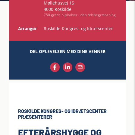
Møllehusvej 15
4000 Roskilde
750 gratis p-pladser uden tidsbegrænsning
Arrangør
Roskilde Kongres- og Idrætscenter
DEL OPLEVELSEN MED DINE VENNER
ROSKILDE KONGRES- OG IDRÆTSCENTER
PRÆSENTERER
EFTERÅRSHYGGE OG