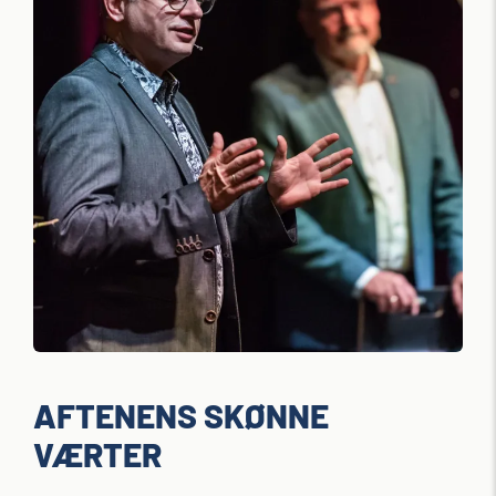
AFTENENS SKØNNE
VÆRTER