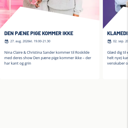
DEN PÆNE PIGE KOMMER IKKE
KLAMEDI
27. aug. 2026
kl. 19.00-21.30
02. sep. 2
Nina Claire & Christina Sander kommer til Roskilde
Glæd dig til
med deres show Den pæne pige kommer ikke – der
helt nye) kar
har kant og grin
venskaber o