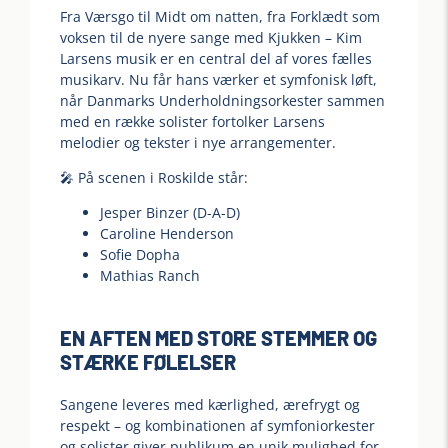
Fra Værsgo til Midt om natten, fra Forklædt som
voksen til de nyere sange med Kjukken – Kim
Larsens musik er en central del af vores fælles
musikarv. Nu får hans værker et symfonisk løft,
når Danmarks Underholdningsorkester sammen
med en række solister fortolker Larsens
melodier og tekster i nye arrangementer.
🎤 På scenen i Roskilde står:
Jesper Binzer (D-A-D)
Caroline Henderson
Sofie Dopha
Mathias Ranch
EN AFTEN MED STORE STEMMER OG
STÆRKE FØLELSER
Sangene leveres med kærlighed, ærefrygt og
respekt – og kombinationen af symfoniorkester
og solister giver publikum en unik mulighed for