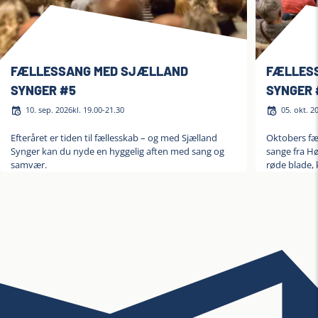
FÆLLESSANG MED SJÆLLAND
FÆLLES
SYNGER #5
SYNGER 
10. sep. 2026
kl. 19.00-21.30
05. okt. 2
Efteråret er tiden til fællesskab – og med Sjælland
Oktobers fæl
Synger kan du nyde en hyggelig aften med sang og
sange fra Hø
samvær.
røde blade, 