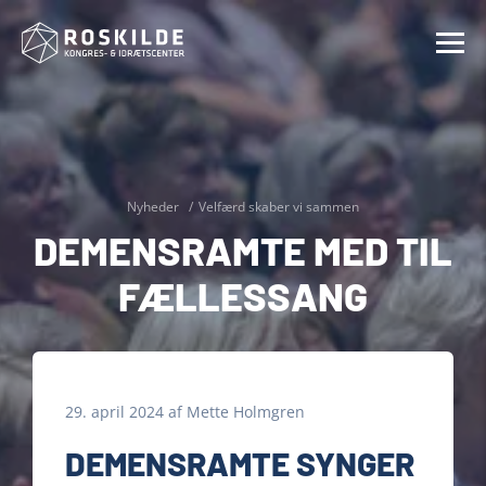
Nyheder
Velfærd skaber vi sammen
DEMENSRAMTE MED TIL
FÆLLESSANG
29. april 2024
af
Mette Holmgren
DEMENSRAMTE SYNGER