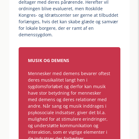
deltager med deres pårørende. Herefter vil
ordningen blive evalueret, men Roskilde
Kongres- og Idrætscenter ser gerne at tilbuddet
forlænges, hvis det kan skabe glæde og samvær
for lokale borgere, der er ramt af en
demenssygdom.
MUSIK OG DEMENS
Mennesker med demens bevarer oftest
deres musikalitet langt hen i
sygdomsforløbet og derfor kan musik
have stor betydning for mennesker
med demens og deres relationer med
andre. Når sang og musik inddrages i
psykosociale indsatser, giver det bl.a.
mulighed for at stimulere erindringer,
og understøtte kommunikation og
interaktion, som er vigtige elementer i
de indsatser der forbedrer