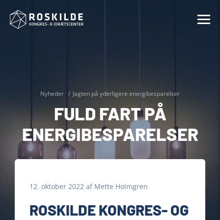
Nyheder
Jagten på yderligere energibesparelser
FULD FART PÅ
ENERGIBESPARELSER
12. oktober 2022
af
Mette Holmgren
ROSKILDE KONGRES- OG