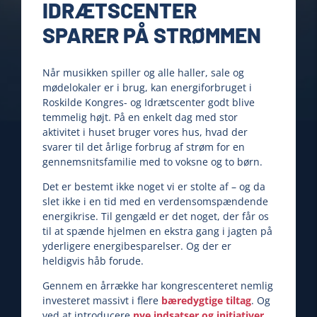
IDRÆTSCENTER
SPARER PÅ STRØMMEN
Når musikken spiller og alle haller, sale og
mødelokaler er i brug, kan energiforbruget i
Roskilde Kongres- og Idrætscenter godt blive
temmelig højt. På en enkelt dag med stor
aktivitet i huset bruger vores hus, hvad der
svarer til det årlige forbrug af strøm for en
gennemsnitsfamilie med to voksne og to børn.
Det er bestemt ikke noget vi er stolte af – og da
slet ikke i en tid med en verdensomspændende
energikrise. Til gengæld er det noget, der får os
til at spænde hjelmen en ekstra gang i jagten på
yderligere energibesparelser. Og der er
heldigvis håb forude.
Gennem en årrække har kongrescenteret nemlig
investeret massivt i flere
bæredygtige tiltag
. Og
ved at introducere
nye indsatser og initiativer
,