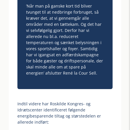
’Når man på ganske kort tid bliver
tvunget til at nedbringe forbruget, så
kræver det, at vi gennemgår alle
områder med en tættekam. Og det har
vi selvfølgelig gjort. Derfor har vi
allerede nu bl.a. reduceret
temperaturen og sænket belysningen i
vores sportshaller og foyer. Samtidig
har vi igangsat en adfærdskampagne
for både gæster og driftspersonale, der
skal minde alle om at spare på
energien’ afslutter René la Cour Sell.
Indtil videre har Roskilde Kongres- og
Idrætscenter identificeret følgende
energibesparende tiltag og størstedelen er
allerede indført: