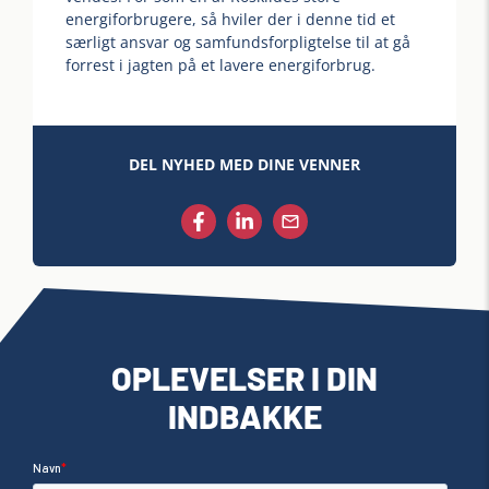
energiforbrugere, så hviler der i denne tid et
særligt ansvar og samfundsforpligtelse til at gå
forrest i jagten på et lavere energiforbrug.
DEL NYHED MED DINE VENNER
OPLEVELSER I DIN
INDBAKKE