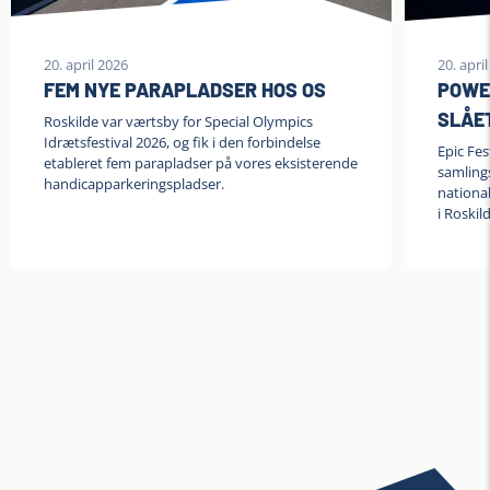
20. april 2026
20. apri
FEM NYE PARAPLADSER HOS OS
POWE
SLÅET
Roskilde var værtsby for Special Olympics
Idrætsfestival 2026, og fik i den forbindelse
Epic Fes
etableret fem parapladser på vores eksisterende
samling
handicapparkeringspladser.
national
i Roskil